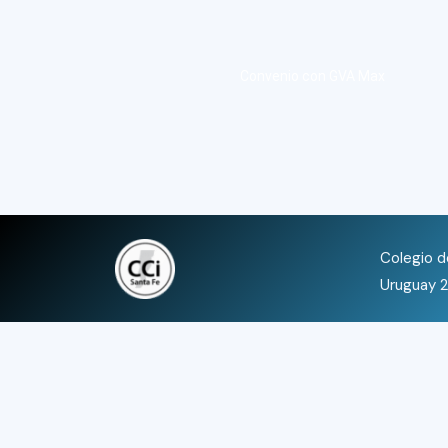
Convenio con GVA Max
Colegio de
Uruguay 2