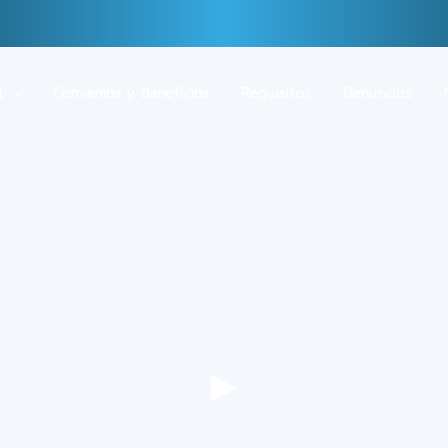
l
Convenios y Beneficios
Requisitos
Denuncias