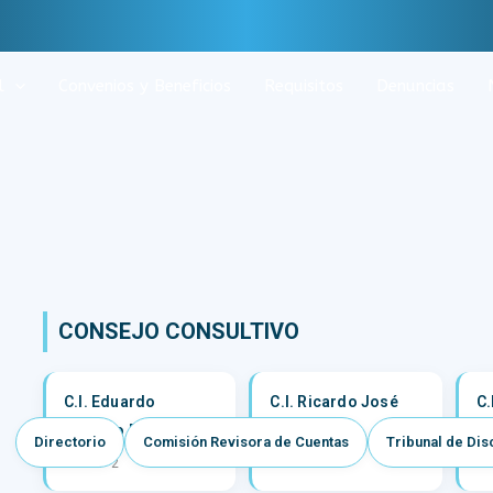
l
Convenios y Beneficios
Requisitos
Denuncias
CONSEJO CONSULTIVO
C.I. Eduardo
C.I. Ricardo José
C.
Rodolfo BRIGADA
VEGLIA
P
Directorio
Comisión Revisora de Cuentas
Tribunal de Disc
Mat. N° 2
Mat. N° 9
Ma