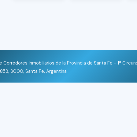
 Corredores Inmobiliarios de la Provincia de Santa Fe - 1ª Circun
853, 3000, Santa Fe, Argentina