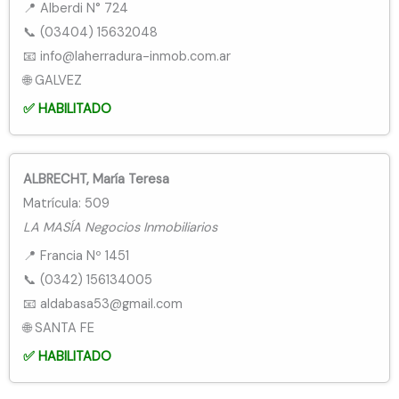
📍 Alberdi N° 724
📞 (03404) 15632048
📧 info@laherradura-inmob.com.ar
🌐 GALVEZ
✅ HABILITADO
ALBRECHT, María Teresa
Matrícula: 509
LA MASÍA Negocios Inmobiliarios
📍 Francia Nº 1451
📞 (0342) 156134005
📧 aldabasa53@gmail.com
🌐 SANTA FE
✅ HABILITADO