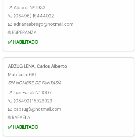
📍 Alberdi Nº 1933
📞 (03496) 15444022
📧 adrianaabrego@hotmail.com
🌐 ESPERANZA
✅ HABILITADO
ABZUG LENA, Carlos Alberto
Matrícula: 681
SIN NOMBRE DE FANTASÍA
📍 Luis Fasoli N° 1007
📞 (03492) 15528929
📧 cabzug3@hotmail.com
🌐 RAFAELA
✅ HABILITADO